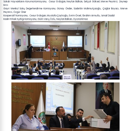
Sokak Hayvanlarını Koruma Komisyonu; Cesur Erdoğan, Neylan Balkan, Selçuk Göksel, Merve Peynirci, Zeynep
Kırcı
Gayri Menkul Satış Değerlendirme Komisyonu; Günay Önder, Sadettin Mahmutçaoğlu, Çağlar Boyacı, Merve
Peynirci, Özgür Öner
Kooperatif Komisyonu; Cesur Erdoğan, Mustafa Çaylıoğlu, Evrim Örsel, İbrahim Armutlu, İsmail Dadal
Kadın-Erkek Eşitliği Komisyonu; Gülin Varış Özlü, Neylan Balkan, Oya Korkmaz