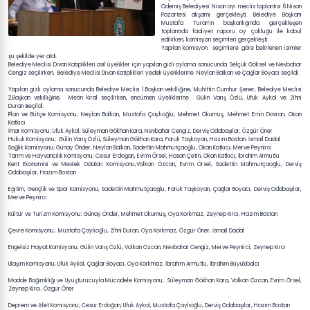
Ödemiş Belediyesi Nisan ayı meclis toplantısı 6 Nisan
Pazartesi akşamı gerçekleşti. Belediye Başkanı
Mustafa Turan’ın başkanlığında gerçekleşen
toplantıda faaliyet raporu oy çokluğu ile kabul
edilirken, komisyon seçimleri gerçekleşti.
Yapılan komisyon seçimlere göre belirlenen isimler
şu şekilde yer aldı.
Belediye Meclisi Divan Katiplikleri asil üyelikler için yapılan gizli oylama sonucunda Selçuk Göksel ve Nevbahar
Cengiz seçilirken, Belediye Meclisi Divan Katiplikleri yedek üyeliklerine Neylan Balkan ve Çağlar Boyacı seçildi.
Yapılan gizli oylama sonucunda Belediye Meclisi 1.Başkan vekilliğine, Muhittin Cumhur Şener, Belediye Meclisi
2.Başkan vekilliğine, Metin Kıral seçilirken, encümen üyeliklerine Gülin Varış Özlü, Ufuk Aykol ve Zihni
Duran
s
eçildi.
Plan ve Bütçe Komisyonu; Neylan Balkan, Mustafa Çaylıoğlu, Mehmet Okumuş, Mehmet Emin Davran, Okan
Katkıcı
İmar Komisyonu; Ufuk Aykol, Süleyman Gökhan Kara, Nevbahar Cengiz, Derviş Odabaşılar, Özgür Öner
Hukuk Komisyonu; Gülin Varış Özlü, Süleyman Gökhan Kara, Faruk Taşkoyan, Hazım Bostan. İsmail Dadal
Sağlık Komisyonu; Günay Önder, Neylan Balkan, Sadettin Mahmutçaoğlu, Okan Katkıcı, Merve Peynirci.
Tarım ve Hayvancılık Komisyonu; Cesur Erdoğan, Evrim Örsel, Hasan Çetin, Okan Katkıcı, İbrahim Armutlu
Kent Ekonomisi ve Meslek Odaları Komisyonu,Volkan Özcan, Evrim Örsel, Sadettin Mahmutçaoğlu, Derviş
Odabaşılar, Hazım Bostan
Eğitim, Gençlik ve Spor Komisyonu; Sadettin Mahmutçaoğlu, Faruk Taşkoyan, Çağlar Boyacı, Derviş Odabaşılar,
Merve Peynirci
Kültür ve Turizm Komisyonu; Günay Önder, Mehmet Okumuş, Oya Korkmaz, Zeynep Kırcı, Hazım Bostan
Çevre Komisyonu; Mustafa Çaylıoğlu, Zihni Duran, Oya Korkmaz, Özgür Öner, İsmail Dadal
Engelsiz Hayat Komisyonu; Gülin Varış Özlü, Volkan Özcan, Nevbahar Cengiz, Merve Peynirci, Zeynep Kırcı
Ulaşım Komisyonu; Ufuk Aykol, Çağlar Boyacı, Oya Korkmaz, İbrahim Armutlu, İbrahim Büyükbalcı
Madde Bağımlılığı ve Uyuşturucuyla Mücadele Komisyonu; Süleyman Gökhan Kara, Volkan Özcan, Evrim Örsel,
Zeynep Kırcı, Özgür Öner
Deprem ve Afet Komisyonu; Cesur Erdoğan, Ufuk Aykol, Mustafa Çaylıoğlu, Derviş Odabaşılar, Hazım Bostan