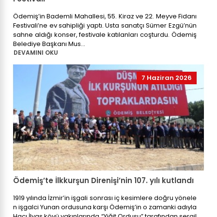
Ödemiş’in Bademli Mahallesi, 55. Kiraz ve 22. Meyve Fidanı
Festivali’ne ev sahipliği yaptı. Usta sanatçı Sümer Ezgü’nün
sahne aldığı konser, festivale katılanları coşturdu. Ödemiş
Belediye Başkanı Mus...
DEVAMINI OKU
7 Haziran 2026
Ödemiş’te İlkkurşun Direnişi’nin 107. yılı kutlandı
1919 yılında İzmir’in işgali sonrası iç kesimlere doğru yönele
n işgalci Yunan ordusuna karşı Ödemiş’in o zamanki adıyla
Hacı İlyas köyü yakınlarında “Yiğit Ordusu” tarafından sergil