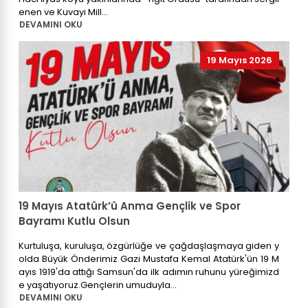
enen ve Kuvayı Mill...
DEVAMINI OKU
19 Mayıs 2026
19 Mayıs Atatürk’ü Anma Gençlik ve Spor
Bayramı Kutlu Olsun
Kurtuluşa, kuruluşa, özgürlüğe ve çağdaşlaşmaya giden y
olda Büyük Önderimiz Gazi Mustafa Kemal Atatürk'ün 19 M
ayıs 1919'da attığı Samsun'da ilk adımın ruhunu yüreğimizd
e yaşatıyoruz.Gençlerin umuduyla...
DEVAMINI OKU