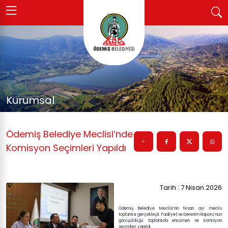
Kurumsal
Ödemiş Belediye Meclisi’nde
Komisyon Seçimleri Yapıldı
Tarih : 7 Nisan 2026
Ödemiş Belediye Meclisi’nin Nisan ayı meclis
toplantısı gerçekleşti. Faaliyet ve Denetim Raporu’nun
görüşüldüğü toplantıda encümen ve komisyon
seçimleri yapıldı.