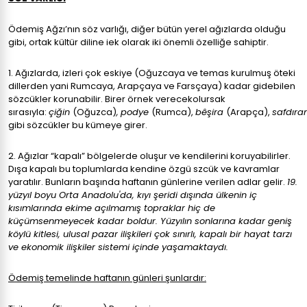
Ödemiş Ağzı’nın söz varlığı, diğer bütün yerel ağızlarda olduğu
gibi, ortak kültür diline iek olarak iki önemli özelliğe sahiptir.
1. Ağızlarda, izleri çok eskiye (Oğuzcaya ve temas kurulmuş öteki
dillerden yani Rumcaya, Arapçaya ve Farsçaya) kadar gidebilen
sözcükler korunabilir. Birer örnek verecekolursak
sırasıyla:
çiğin
(Oğuzca)
,
podye
(Rumca),
bêşira
(Arapça),
safdıra
gibi sözcükler bu kümeye girer.
2. Ağızlar “kapalı” bölgelerde oluşur ve kendilerini koruyabilirler.
Dışa kapalı bu toplumlarda kendine özgü szcük ve kavramlar
yaratılır. Bunların başında haftanın günlerine verilen adlar gelir.
19.
yüzyıl boyu Orta Anadolu'da, kıyı şeridi dışında ülkenin iç
kısımlarında ekime açılmamış topraklar hiç de
küçümsenmeyecek kadar boldur. Yüzyılın sonlarına kadar geniş
köylü kitlesi, ulusal pazar ilişkileri çok sınırlı, kapalı bir hayat tarzı
ve ekonomik ilişkiler sistemi içinde yaşamaktaydı.
Ödemiş temelinde haftanın günleri şunlardır: