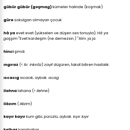
gübür gübür (goşmag)
kümeler halinde (koşmak)
güre
sokulgan olmayan çocuk
hâ ya
evet evet (yükselen ve düşen ses tonuyla);
Hâ ya
gaşşim
"Evet kardeşim (ne demezsin.) "Alm. ja ja
hinci
şimdi
ıngıraz
(< Ar.
inkırâz
) zayıf düşüren, takat bitiren hastalık.
ıscacıg
sıcacık; aybak.
ıscag
ilahna
lahana (>
ilehne
)
ilâzım
(
ilêzim
)
kayır kayır
kum gibi; pürüzlü; aybak.
kıyır kıyır
kelbaş
karnıbahar