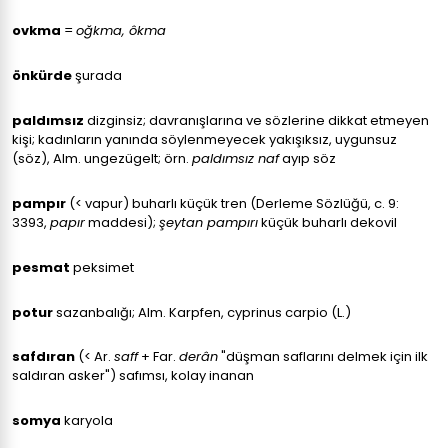
ovkma
=
oğkma, ôkma
önkürde
şurada
paldımsız
dizginsiz; davranışlarına ve sözlerine dikkat etmeyen
kişi; kadınların yanında söylenmeyecek yakışıksız, uygunsuz
(söz), Alm. ungezügelt; örn.
paldımsız naf
ayıp söz
pampır
(< vapur) buharlı küçük tren (Derleme Sözlüğü, c. 9:
3393,
papır
maddesi);
şeytan pampırı
küçük buharlı dekovil
pesmat
peksimet
potur
sazanbalığı; Alm. Karpfen, cyprinus carpio (L.)
safdıran
(< Ar.
saff
+ Far.
derân
"düşman saflarını delmek için ilk
saldıran asker") safımsı, kolay inanan
somya
karyola