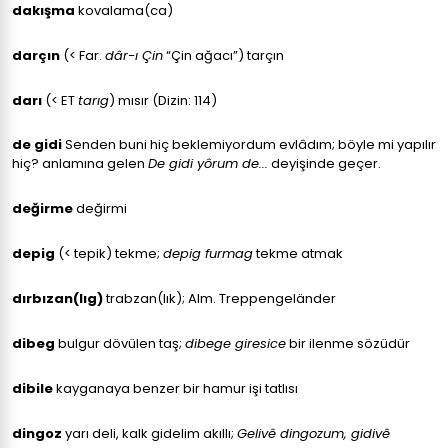
dakışma
kovalama(ca)
darçın
(< Far.
dâr-ı Çin
“Çin ağacı”) tarçın
darı
(< ET
tarıg
) mısır (Dizin: 114)
de gidi
Senden buni hiç beklemiyordum evlâdım; böyle mi yapılır
hiç? anlamına gelen
De gidi yôrum de...
deyişinde geçer.
değirme
değirmi
depig
(< tepik) tekme;
depig furmag
tekme atmak
dırbızan(lıg)
trabzan(lık); Alm. Treppengeländer
dibeg
bulgur dövülen taş;
dibege giresice
bir ilenme sözüdür
dibile
kayganaya benzer bir hamur işi tatlısı
dingoz
yarı deli, kalk gidelim akıllı;
Gelivê dingozum, gidivê