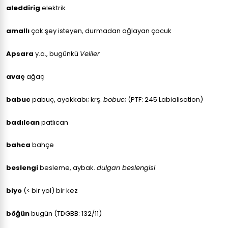
aleddirig
elektrik
amallı
çok şey isteyen, durmadan ağlayan çocuk
Apsara
y.a., bugünkü
Veliler
avaç
ağaç
babuc
pabuç, ayakkabı; krş.
bobuc
; (PTF: 245 Labialisation)
badılcan
patlıcan
bahca
bahçe
beslengi
besleme, aybak.
dulgarı beslengisi
biyo
(< bir yol) bir kez
böğün
bugün (TDGBB: 132/11)