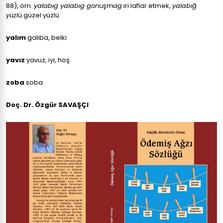
88), örn.
yalabıg yalabıg gonuşmag
iri laflar etmek,
yalabığ
yüzlü
güzel yüzlü
yalım
galiba, belki
yavız
yavuz, iyi, hoş
zoba
soba
Doç. Dr. Özgür SAVAŞÇI