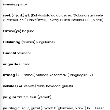
şımşırıg
ıpıslak
şovk
(< şavk) ışık (Kul Mustafa'da da geçer: "Dokandı şavk yele,
kürelendi, gel", Cahit Öztelli, Bektaşi Gülleri, Istanbul 1985, s. 220)
tatavi(ye)
boşuna
tırkılımag
(tırkıladı) sürgülemek
tumofil
otomobil
üngürde
şurada
ütmeg
(< ET
utmak
) yutmak, kazanmak (Banguoğlu: 67)
velvile
(< Ar.
velvele
) telâş, heyecan; gürültü
yal gibi
tatsız, tuzsuz (yemek)
yalabıg
düzgün, güzel (< yalabık "glänzend, blank") (R. E. Feser: