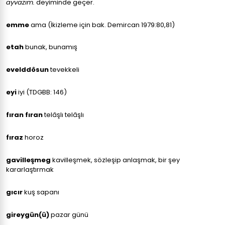
ayvazım.
deyiminde geçer.
emme
ama (İkizleme için bak. Demircan 1979:80,81)
etah
bunak, bunamış
evelddôsun
tevekkeli
eyi
iyi (TDGBB: 146)
fıran fıran
telâşlı telâşlı
fıraz
horoz
gavilleşmeg
kavilleşmek, sözleşip anlaşmak, bir şey
kararlaştırmak
gıcır
kuş sapanı
gireygün(ü)
pazar günü