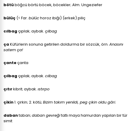
bötü
böğcü börtü böcek, böcekler; Alm. Ungeziefer
bülüç
(< Far.
bülûc
horoz ibiği) (erkek) piliç
cılbag
çıplak; aybak.
çılbag
ça
Küfürlerin sonuna getirilen doldurma bir sözcük, örn.
Anasını
satem ça!
çante
çanta
çılbag
çıplak; aybak.
cılbag
çıtır
kibrit; aybak.
ıstırpo
çikin
1. çirkin; 2. kötü;
Bizim takım yenildi, peg çikin oldu gâri.
daban
taban;
daban gevreği
tatlı maya hamurdan yapılan bir tür
simit