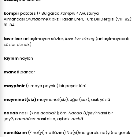
kompir
patates (< Bulgarca
kompiri
< Avusturya
Almancası
Grundbirne
); bkz. Hasan Eren, Türk Dili Dergisi (VIII-92):
81-84.
lavır lıvır
anlaşılmayan sözler;
lavır lıvır e'meg
(anlaşılmayacak
sözler etmek)
laylom
naylon
mancâ
pancar
maypênir
(< maya peyniri) bir peynir türü
meyminet(siz)
meymenet(siz), uğur(suz), asık yüzlü
nacab
nasıl (< ne acaba?); örn.
Nacab (i)şey?
Nasıl bir
şey?;
nacabôsa
nasıl olsa; aybak.
acıbâ
nemilâzım
(< ne(yi)me ilâzım) Ne(yi)me gerek; ne(yi)ne gerek