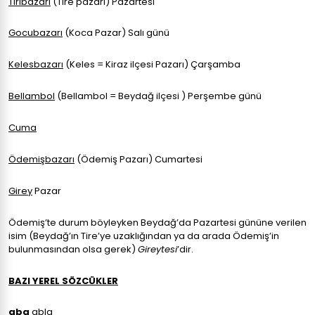
Tiribazarı
(Tire pazarı) Pazartesi
Gocubazarı
(Koca Pazar) Salı günü
Kelesbazarı
(Keles = Kiraz ilçesi Pazarı) Çarşamba
Bellambol
(Bellambol = Beydağ ilçesi ) Perşembe günü
Cuma
Ödemişbazarı
(Ödemiş Pazarı) Cumartesi
Girey
Pazar
Ödemiş’te durum böyleyken Beydağ’da Pazartesi gününe verilen
isim (Beydağ’ın Tire’ye uzaklığından ya da arada Ödemiş’in
bulunmasından olsa gerek)
Gireytesi
’dir.
BAZI YEREL SÖZCÜKLER
aba
abla