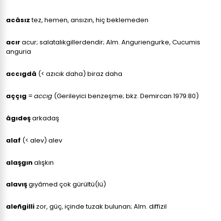
acâsız
tez, hemen, ansızın, hiç beklemeden
acır
acur; salatalıkgillerdendir; Alm. Anguriengurke, Cucumis
anguria
accıgdâ
(< azıcık daha) biraz daha
aççıg
=
accıg
(Gerileyici benzeşme; bkz. Demircan 1979:80)
âgıdeş
arkadaş
alaf
(< alev) alev
alaşgın
alışkın
alavış
gıyâmed çok gürültü(lü)
aleñgilli
zor, güç, içinde tuzak bulunan; Alm. diffizil