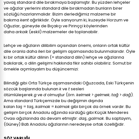
yavaş standard dile bırakmaya başlamıştır. Bu yüzden lehçeler
ve ağızlar yerlerini standard dile bırakmadan bunların birer
sözlüğü hazırlanmalıdır. Bizim derlediğimiz malzeme bir
bakıma
kent
ağırlıklıdır. Öyle sanıyorum ki, kuzeyde Horzum ve
Oğuzlar, güneyde de Bıçakçı ve Pirinççi köylerinden
daha
arkaik
(eskil) malzemeler de toplanabilir.
Lehçe ve ağızların dilibilim açısından önemi, onların ortak kültür
dile oranla daha ileri bir gelişim aşamasında bulunmalarıdır. Öyle
ki bir ortak kültür dilinin (= standard dilin) lehçe ve ağızlarına
bakılarak, o dilin gelişimi hakkında fikir sahibi olabiliriz. Somut bir
örnekle açımlayalım bu düşüncemizi:
Bilindiği gibi Orta Türkçe aşamasındaki Oğuzcada, Eski Türkçenin
sözcük başlarında bulunan
k
ve
t
sesleri
ötümlüleşerek
g
ve
d
olmuştur (örn.
kelmek
>
gelmek
;
tağ
>
dağ
).
Ama standard Türkçemizde bu değişimin dışında
kalan
taş
=
taş
,
kalmak
=
kalmak
gibi birçok da örnek vardır. Bu
gelişim birçok Anadolu ağzında sürdüğü gibi Küçük Menderes
Ovası ağızlarında da devam etmiştir:
daş
,
galmak
. Bu saptayım,
(Güney) Batı Anadolu ağızlarının neredeyse ortak özelliğidir.
SÖZ VARLIĞI