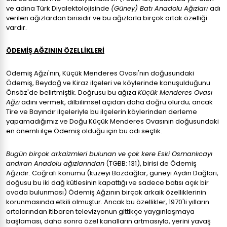
ve adına Türk Diyalektolojisinde
(Güney) Batı Anadolu Ağızları
adı
verilen ağızlardan birisidir ve bu ağızlarla birçok ortak özelliği
vardır.
ÖDEMİŞ AĞZININ ÖZELLİKLERİ
Ödemiş Ağzı'nın, Küçük Menderes Ovası'nın doğusundaki
Ödemiş, Beydağ ve Kiraz ilçeleri ve köylerinde konuşulduğunu
Önsöz'de belirtmiştik. Doğrusu bu ağıza
Küçük Menderes Ovası
Ağzı
adını vermek, dilbilimsel açıdan daha doğru olurdu; ancak
Tire ve Bayındır ilçeleriyle bu ilçelerin köylerinden derleme
yapamadığımız ve Doğu Küçük Menderes Ovasının doğusundaki
en önemli ilçe Ödemiş olduğu için bu adı seçtik.
Bugün birçok arkaizmleri bulunan ve çok kere Eski Osmanlıcayı
andıran Anadolu ağızlarından
(TGBB: 131), birisi de Ödemiş
Ağzıdır. Coğrafi konumu (kuzeyi Bozdağlar, güneyi Aydın Dağları,
doğusu bu iki dağ kütlesinin kapattığı ve sadece batısı açık bir
ovada bulunması) Ödemiş Ağzının birçok arkaik özelliklerinin
korunmasında etkili olmuştur. Ancak bu özellikler, 1970'li yılların
ortalarından itibaren televizyonun gittikçe yaygınlaşmaya
başlaması, daha sonra özel kanalların artmasıyla, yerini yavaş