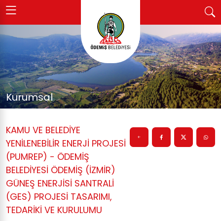
Kurumsal
KAMU VE BELEDİYE
YENİLENEBİLİR ENERJİ PROJESİ
(PUMREP) - ÖDEMİŞ
BELEDİYESİ ÖDEMİŞ (İZMİR)
GÜNEŞ ENERJİSİ SANTRALİ
(GES) PROJESİ TASARIMI,
TEDARİKİ VE KURULUMU