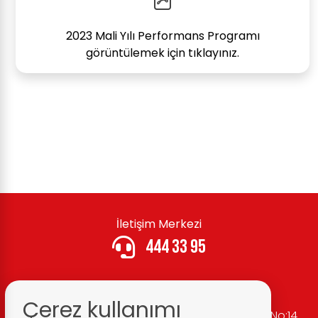
2023 Mali Yılı Performans Programı
görüntülemek için tıklayınız.
İletişim Merkezi
444 33 95
Çerez kullanımı
Belediye Adresi:
Cumhuriyet Mh. Atatürk Cd. No:14