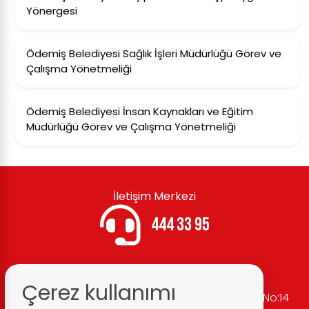
Yönergesi
Ödemiş Belediyesi Sağlık İşleri Müdürlüğü Görev ve
Çalışma Yönetmeliği
Ödemiş Belediyesi İnsan Kaynakları ve Eğitim
Müdürlüğü Görev ve Çalışma Yönetmeliği
İletişim Merkezi
444 33 95
Çerez kullanımı
Belediye Adresi:
Cumhuriyet Mh. Atatürk Cd. No:14